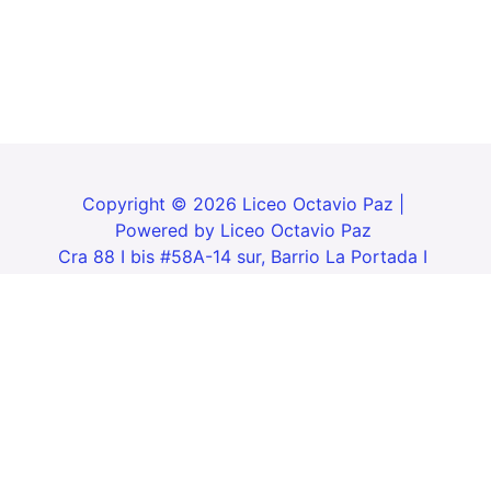
Copyright © 2026 Liceo Octavio Paz |
Powered by Liceo Octavio Paz
Cra 88 I bis #58A-14 sur, Barrio La Portada I
Sector (La Libertad-Bosa), Localidad 7 -
Bogotá, D.C. - Celular: 320 2975241
Correos de Contácto
rectoria@liceooctaviopaz.edu.co -
secretaria@liceooctaviopaz.edu.co
coordinacion@liceooctaviopaz.edu.co -
orientacion.escolar@liceooctaviopaz.edu.co